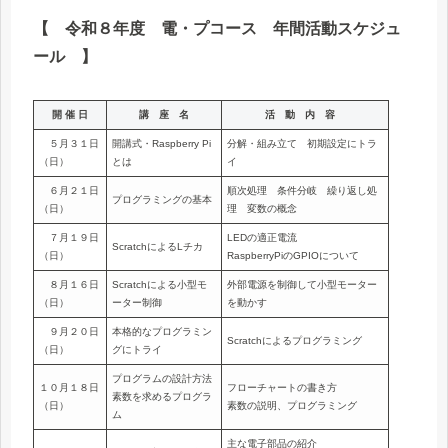
【 令和８年度 電・プコース 年間活動スケジュ
ール 】
■毎月の講座について
開 催 日
講 座 名
活 動 内 容
５月３１日
開講式・Raspberry Pi
分解・組み立て 初期設定にトラ
■風水害時における対応について
（日）
とは
イ
６月２１日
順次処理 条件分岐 繰り返し処
プログラミングの基本
（日）
理 変数の概念
■大規模地震発生時における対応について
７月１９日
LEDの適正電流
ScratchによるLチカ
（日）
RaspberryPiのGPIOについて
■活動中の保険について
８月１６日
Scratchによる小型モ
外部電源を制御して小型モーター
（日）
ーター制御
を動かす
９月２０日
本格的なプログラミン
Scratchによるプログラミング
（日）
グにトライ
プログラムの設計方法
１０月１８日
フローチャートの書き方
素数を求めるプログラ
（日）
素数の説明、プログラミング
ム
主な電子部品の紹介