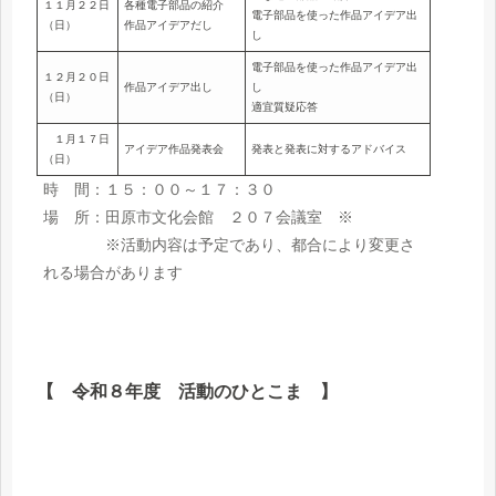
１１月２２日
各種電子部品の紹介
電子部品を使った作品アイデア出
（日）
作品アイデアだし
し
電子部品を使った作品アイデア出
１２月２０日
作品アイデア出し
し
（日）
適宜質疑応答
１月１７日
アイデア作品発表会
発表と発表に対するアドバイス
（日）
時 間：１５：００～１７：３０
場 所：田原市文化会館 ２０７会議室 ※
※活動内容は予定であり、都合により変更さ
れる場合があります
【 令和８年度 活動のひとこま 】